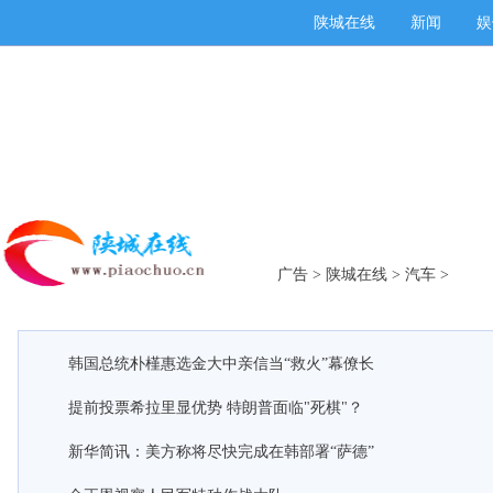
陕城在线
新闻
娱
广告
>
陕城在线
>
汽车
>
韩国总统朴槿惠选金大中亲信当“救火”幕僚长
提前投票希拉里显优势 特朗普面临"死棋"？
新华简讯：美方称将尽快完成在韩部署“萨德”