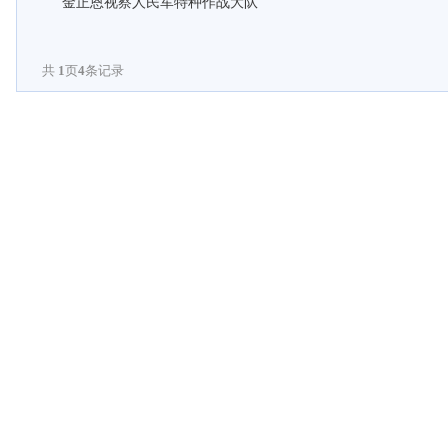
金正恩视察人民军特种作战大队
共
1
页
4
条记录