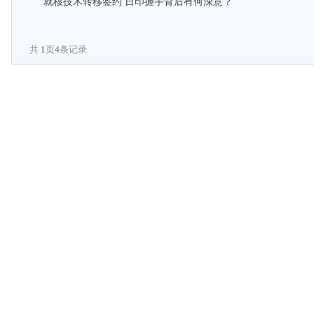
就核技术转移签约 日印握手背后有何深意？
共
1
页
4
条记录